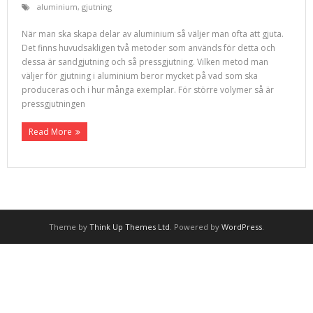
aluminium
,
gjutning
När man ska skapa delar av aluminium så väljer man ofta att gjuta.
Det finns huvudsakligen två metoder som används för detta och
dessa är sandgjutning och så pressgjutning. Vilken metod man
väljer för gjutning i aluminium beror mycket på vad som ska
produceras och i hur många exemplar. För större volymer så är
pressgjutningen
Read More
Theme by
Think Up Themes Ltd
. Powered by
WordPress
.