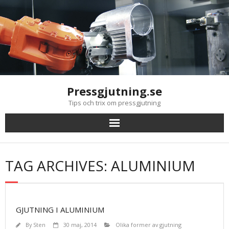
Skip
to
content
Pressgjutning.se
Tips och trix om pressgjutning
TAG ARCHIVES: ALUMINIUM
GJUTNING I ALUMINIUM
By
Sten
30 maj, 2014
Olika former av gjutning