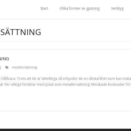
Start
Olika former av gjutning
Verktyg
RSÄTTNING
NING
g
metallersättning
 hållbara. Trots att de är lättviktiga så erbjuder de en slitstarkhet som kan mäta
är är fler viktiga fördelar med plast som metallersättning: Minskade kostnader f