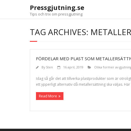
Pressgjutning.se
Tips och trix om pressgjutning
TAG ARCHIVES: METALLE
FÖRDELAR MED PLAST SOM METALLERSÄTT
By
Sten
16 april, 2019
Olika former av gjutnin
Idag så går det att tillverka plastprodukter som är otroligt
ett ypperligt alternativ då metallersättning ska väljas. H
Read More