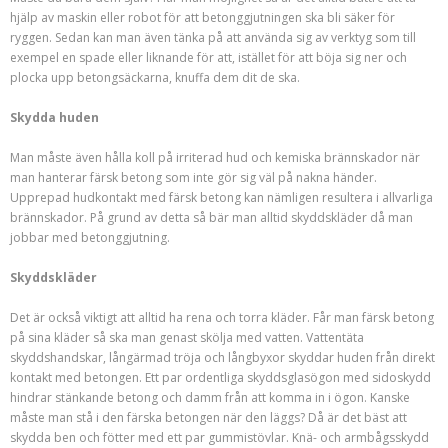
hjälp av maskin eller robot för att betonggjutningen ska bli säker för
ryggen. Sedan kan man även tänka på att använda sig av verktyg som till
exempel en spade eller liknande för att, istället för att böja sig ner och
plocka upp betongsäckarna, knuffa dem dit de ska.
Skydda huden
Man måste även hålla koll på irriterad hud och kemiska brännskador när
man hanterar färsk betong som inte gör sig väl på nakna händer.
Upprepad hudkontakt med färsk betong kan nämligen resultera i allvarliga
brännskador. På grund av detta så bär man alltid skyddskläder då man
jobbar med betonggjutning.
Skyddskläder
Det är också viktigt att alltid ha rena och torra kläder. Får man färsk betong
på sina kläder så ska man genast skölja med vatten. Vattentäta
skyddshandskar, långärmad tröja och långbyxor skyddar huden från direkt
kontakt med betongen. Ett par ordentliga skyddsglasögon med sidoskydd
hindrar stänkande betong och damm från att komma in i ögon. Kanske
måste man stå i den färska betongen när den läggs? Då är det bäst att
skydda ben och fötter med ett par gummistövlar. Knä- och armbågsskydd