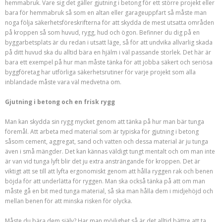
hemmabruk. Vare sig det gäller gjutning i betong för ett större projekt eller
bara för hemmabruk så som en altan eller garageuppfart så måste man
noga följa säkerhetsföreskrifterna för att skydda de mest utsatta områden
på kroppen så som huvud, rygg, hud och ögon. Befinner du dig på en
byggarbetsplats är du redan i utsatt läge, så för att undvika allvarlig skada
på ditt huvud ska du alltid bära en hjälm i väl passande storlek. Det här är
bara ett exempel på hur man måste tänka för att jobba säkert och seriösa
byggföretag har utförliga säkerhetsrutiner för varje projekt som alla
inblandade måste vara väl medvetna om.
Gjutning i betong och en frisk rygg
Man kan skydda sin rygg mycket genom att tänka på hur man bär tunga
föremål. Att arbeta med material som är typiska för gjutning i betong
såsom cement, aggregat, sand och vatten och dessa material är ju tunga
även i små mängder. Det kan kännas väldigt tungt mentalt och om man inte
är van vid tunga lyft blir det ju extra ansträngande för kroppen. Det är
viktigt att se till att lyfta ergonomiskt genom att hålla ryggen rak och benen
böjda för att underlätta för ryggen. Man ska också tänka på att om man
måste gå en bit med tunga material, så ska man hålla dem i midjehöjd och
mellan benen för att minska risken för olycka.
Måste du bära dem själv? Har man möjlighet så är det alltid bättre att ta