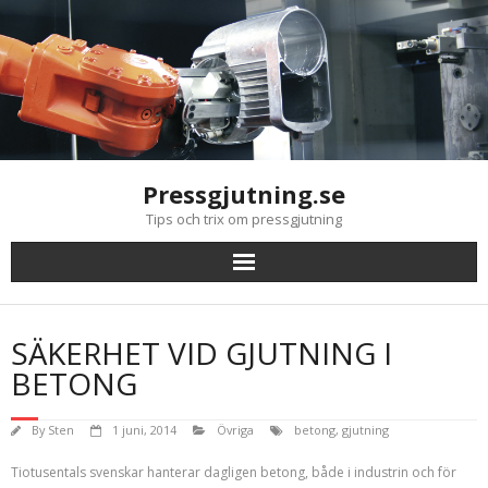
Skip
to
content
Pressgjutning.se
Tips och trix om pressgjutning
SÄKERHET VID GJUTNING I
BETONG
By
Sten
1 juni, 2014
Övriga
betong
,
gjutning
Tiotusentals svenskar hanterar dagligen betong, både i industrin och för