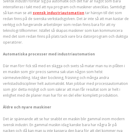
Svensk industri förlitar sig på automatik och det här är något som bara
intensifieras i takt med att nya program och maskiner utvecklas. Samtidigt
så kan man se att
svensk industriautomation
tar hänsyn till det som
redan finns på de svenska verkstadsgolven. Det är inte så att man kastar de
verktyg och fungerande arbetslinjer som redan finns bara för att ny
teknologi tillkommer. Istället så skapas maskiner som kan kommunicera
med det som redan finns på plats tack vare bra datorprogram och duktiga
operatörer.
Automatiska processer med industriautomation
Där man förr fick stå med en slägga och svets så matar man nu in plåten i
en maskin som gör precis samma sak utan någon som helst
värmeutveckling. Idag sker bockning, fräsning och många andra
verkstadsdiscipliner helt automatiskt. Man jobbar med processautomation
som gör detta möjligt och som säkrar att man får resultat som är helt i
enlighet med de planer man har för en del eller komplett produktion.
Äldre och nyare maskiner
Det är spännande att se hur snabbt en maskin blir gammal inom modern
svensk industri. En gammal maskin idag kanske bara har några år på
nacken och då kan man ju inte kassera den bara för att det kommer nya