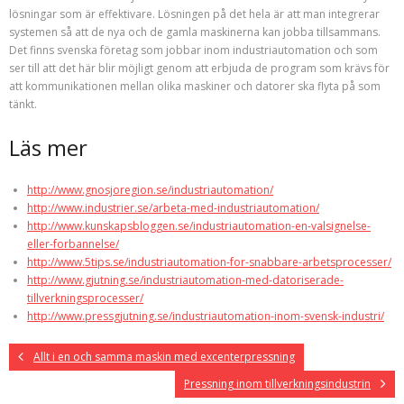
lösningar som är effektivare. Lösningen på det hela är att man integrerar
systemen så att de nya och de gamla maskinerna kan jobba tillsammans.
Det finns svenska företag som jobbar inom industriautomation och som
ser till att det här blir möjligt genom att erbjuda de program som krävs för
att kommunikationen mellan olika maskiner och datorer ska flyta på som
tänkt.
Läs mer
http://www.gnosjoregion.se/industriautomation/
http://www.industrier.se/arbeta-med-industriautomation/
http://www.kunskapsbloggen.se/industriautomation-en-valsignelse-
eller-forbannelse/
http://www.5tips.se/industriautomation-for-snabbare-arbetsprocesser/
http://www.gjutning.se/industriautomation-med-datoriserade-
tillverkningsprocesser/
http://www.pressgjutning.se/industriautomation-inom-svensk-industri/
Allt i en och samma maskin med excenterpressning
Pressning inom tillverkningsindustrin