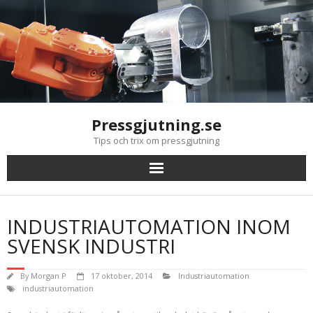
Skip
to
content
Pressgjutning.se
Tips och trix om pressgjutning
INDUSTRIAUTOMATION INOM
SVENSK INDUSTRI
By
Morgan P
17 oktober, 2014
Industriautomation
industriautomation